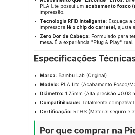
Acabamento que "Esconde" Erros:
Dife
PLA Lite possui um
acabamento fosco (
impressão.
Tecnologia RFID Inteligente:
Esqueça a c
impressora
lê o chip do carretel
, ajusta
Zero Dor de Cabeça:
Formulado para ter 
mesa. É a experiência "Plug & Play" real.
Especificações Técnicas
Marca:
Bambu Lab (Original)
Modelo:
PLA Lite (Acabamento Fosco/Ma
Diâmetro:
1.75mm (Alta precisão ±0.03 
Compatibilidade:
Totalmente compatível 
Certificação:
RoHS (Material seguro e a
Por que comprar na Pi