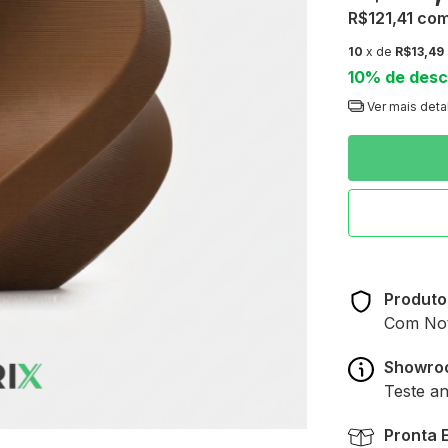
R$121,41
co
10
x de
R$13,49
10% de des
Ver mais deta
Produto
Com Nota
Showro
Teste a
Pronta 