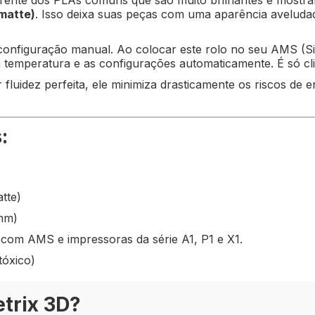
rente dos PLAs comuns que são muito brilhantes e mostr
matte)
. Isso deixa suas peças com uma aparência aveludad
onfiguração manual. Ao colocar este rolo no seu AMS (Si
 a temperatura e as configurações automaticamente. É só cl
fluidez perfeita, ele minimiza drasticamente os riscos de 
:
tte)
mm)
com AMS e impressoras da série A1, P1 e X1.
tóxico)
etrix 3D?