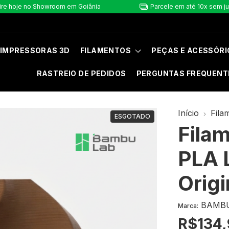
ire hoje no Showroom em Goiânia
Parcele em até 10x sem j
IMPRESSORAS 3D
FILAMENTOS
PEÇAS E ACESSÓRI
RASTREIO DE PEDIDOS
PERGUNTAS FREQUENT
Início
Fila
ESGOTADO
Fila
PLA 
Origi
BAMBU
Marca:
R$134,