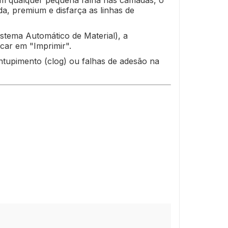
am qualquer pequena falha nas camadas, o
a, premium e disfarça as linhas de
stema Automático de Material), a
icar em "Imprimir".
entupimento (clog) ou falhas de adesão na