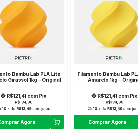
ento Bambu Lab PLA Lite
Filamento Bambu Lab PL
lo Girassol 1kg – Original
Amarelo 1kg – Origin
R$121,41
com
Pix
R$121,41
com
Pix
R$134,90
R$134,90
10
x de
R$13,49
sem juros
10
x de
R$13,49
sem jur
Comprar Agora
Comprar Agora