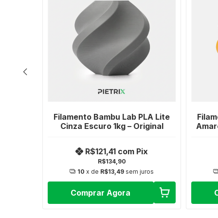
LA Lite
Filamento Bambu Lab PLA Lite
Filam
inal
Cinza Escuro 1kg – Original
Amare
ix
R$121,41
com
Pix
R$134,90
uros
10
x de
R$13,49
sem juros
Comprar Agora