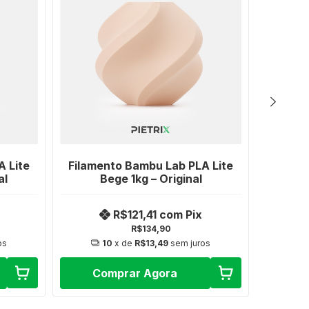
A Lite
Filamento Bambu Lab PLA Lite
Filame
al
Bege 1kg – Original
V
R$121,41
com
Pix
R$134,90
os
10
x de
R$13,49
sem juros
Comprar Agora
C