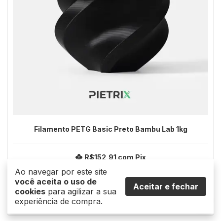
Filamento PETG Basic Preto Bambu Lab 1kg
R$152,91
com
Pix
R$169,90
Ao navegar por este site
10
x de
R$16,99
sem juros
você aceita o uso de
Aceitar e fechar
cookies
para agilizar a sua
Comprar Agora
experiência de compra.