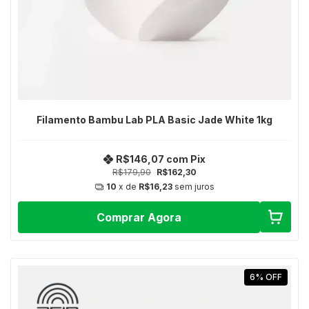
Filamento Bambu Lab PLA Basic Jade White 1kg
R$146,07
com
Pix
R$179,90
R$162,30
10
x de
R$16,23
sem juros
Comprar Agora
6
%
OFF