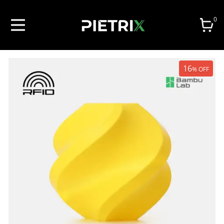
0
16
%
OFF