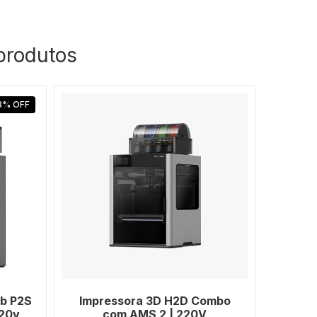
produtos
3
%
OFF
b P2S
Impressora 3D H2D Combo
220v
com AMS 2 | 220V