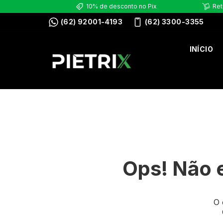
10% de desconto no Pix
Ret
(62) 92001-4193
(62) 3300-3355
INÍCIO
Ops! Não 
O 