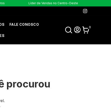
uros
Líder de Vendas no Centro-Oeste
OS
FALE CONOSCO
0
ES
ê procurou
el.
.