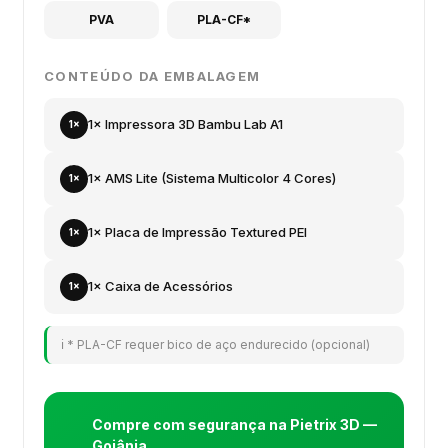
PVA
PLA-CF*
CONTEÚDO DA EMBALAGEM
1× Impressora 3D Bambu Lab A1
1×
1× AMS Lite (Sistema Multicolor 4 Cores)
1×
1× Placa de Impressão Textured PEI
1×
1× Caixa de Acessórios
1×
ℹ️ * PLA-CF requer bico de aço endurecido (opcional)
Compre com segurança na Pietrix 3D —
Goiânia