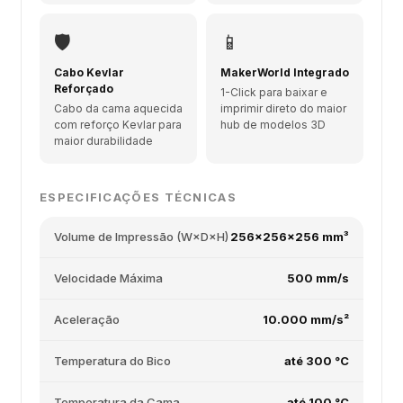
🛡️
📱
Cabo Kevlar
MakerWorld Integrado
Reforçado
1-Click para baixar e
Cabo da cama aquecida
imprimir direto do maior
com reforço Kevlar para
hub de modelos 3D
maior durabilidade
ESPECIFICAÇÕES TÉCNICAS
Volume de Impressão (W×D×H)
256×256×256 mm³
Velocidade Máxima
500 mm/s
Aceleração
10.000 mm/s²
Temperatura do Bico
até 300 °C
Temperatura da Cama
até 100 °C