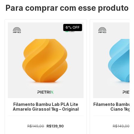
Para comprar com esse produto
6
%
OFF
Filamento Bambu Lab PLA Lite
Filamento Bambu L
Amarelo Girassol 1kg – Original
Ciano 1kg –
R$149,00
R$139,90
R$149,00