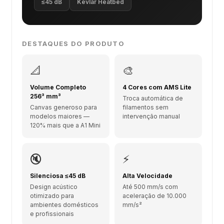
≤45 dB
Kevlar Heatbed
DESTAQUES DO PRODUTO
📐
🎨
Volume Completo
4 Cores com AMS Lite
256³ mm³
Troca automática de
Canvas generoso para
filamentos sem
modelos maiores —
intervenção manual
120% mais que a A1 Mini
🔇
⚡
Silenciosa ≤45 dB
Alta Velocidade
Design acústico
Até 500 mm/s com
otimizado para
aceleração de 10.000
ambientes domésticos
mm/s²
e profissionais