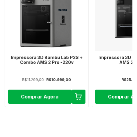
Impressora 3D Bambu Lab P2S +
Impressora 3D 
Combo AMS 2 Pro -220v
AMS 2 |
R$11.299,00
R$10.999,00
R$25.8
Comprar Agora
Comprar A