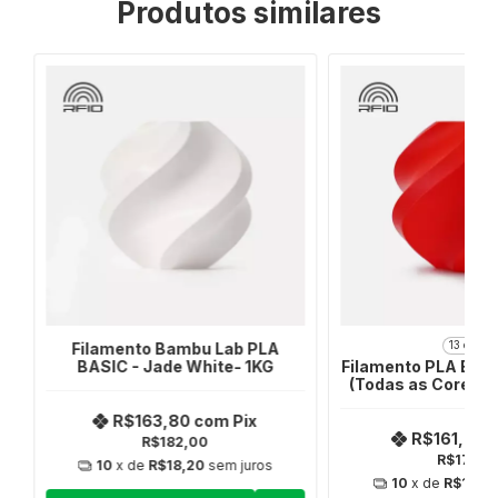
Produtos similares
13 cores
 |
Filamento Bambu Lab PLA
BASIC - Jade White- 1KG
Filamento PLA Bas
(Todas as Cores) - 
R$163,80
com
Pix
R$161,91
c
R$182,00
R$179,9
10
x de
R$18,20
sem juros
10
x de
R$17,9