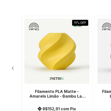
SGOTADO
11
%
OFF
Bambu
Filamento PLA Matte -
Fila
e - 1kg
Amarelo Limão - Bambu Lab
1kg
ix
R$152,91
com
Pix