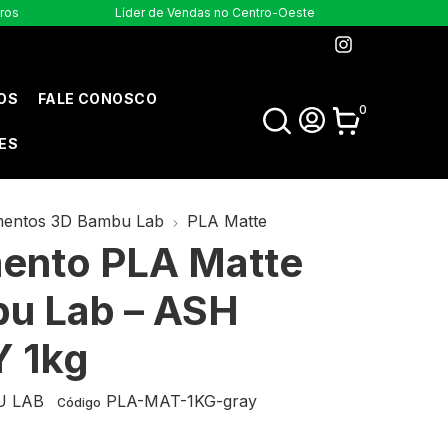
uros
Líder de Vendas no Centro-Oeste
OS
FALE CONOSCO
0
ES
mentos 3D Bambu Lab
PLA Matte
mento PLA Matte
u Lab – ASH
 1kg
 LAB
PLA-MAT-1KG-gray
Código