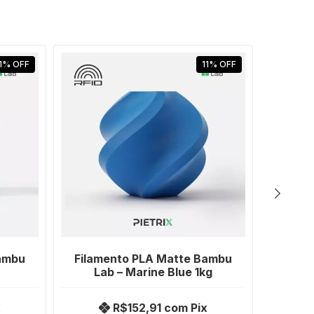
1
%
OFF
11
%
OFF
ambu
Filamento PLA Matte Bambu
Filam
Lab – Marine Blue 1kg
La
x
R$152,91
com
Pix