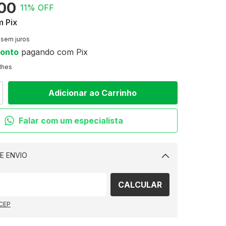
00
11
% OFF
m
Pix
sem juros
conto
pagando com Pix
lhes
Falar com um especialista
E ENVIO
Alterar CEP
CALCULAR
 CEP