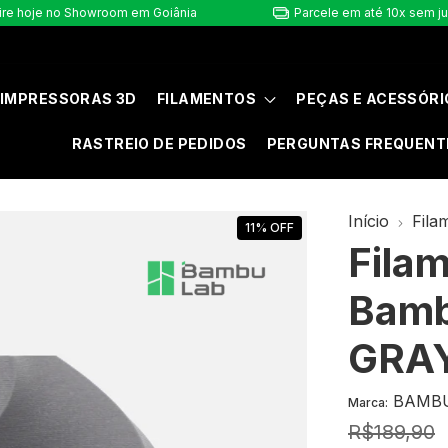
ire hoje no Showroom em Goiânia
Parcele em até 10x sem j
IMPRESSORAS 3D
FILAMENTOS
PEÇAS E ACESSÓRI
RASTREIO DE PEDIDOS
PERGUNTAS FREQUENT
Início
Fila
11
%
OFF
Fila
Bamb
GRAY
BAMBU
Marca:
R$189,90