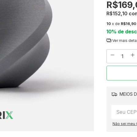
R$169,
R$152,10
co
10
x de
R$16,90
10% de des
Ver mais deta
MEIOS D
Não sei meu