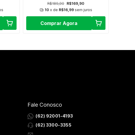
R$189,90
R$169,90
os
10
x de
R$16,99
sem juros
Comprar Agora
C
Fale Conosco
(62) 92001-4193
(62) 3300-3355