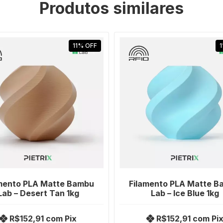
Produtos similares
11
%
OFF
1
mento PLA Matte Bambu
Filamento PLA Matte B
Lab – Desert Tan 1kg
Lab – Ice Blue 1kg
R$152,91
com
Pix
R$152,91
com
Pi