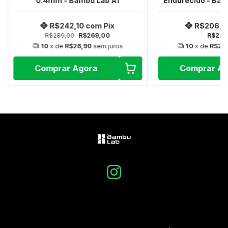
0.4mm - Bambu Lab A1
Endurecido - Bam
R$242,10
com
Pix
R$206,1
R$289,00
R$269,00
R$229
10
x de
R$26,90
sem juros
10
x de
R$22
Comprar Agora
Comprar A