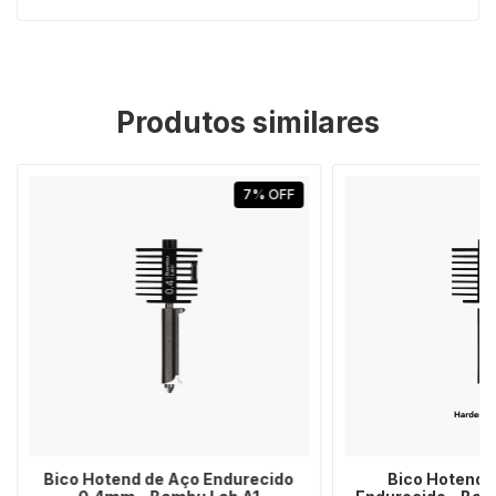
Produtos similares
7
%
OFF
Bico Hotend de Aço Endurecido
Bico Hotend